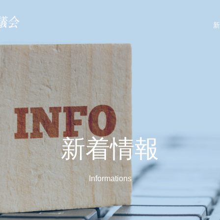
xb294328/ftcedw.org/public_html/wp-content/themes/FTCEDW/in
新
新着情報
Informations