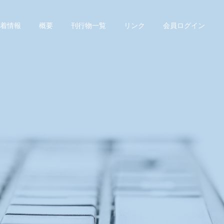
dex.php
on line
78
着情報
概要
刊行物一覧
リンク
会員ログイン