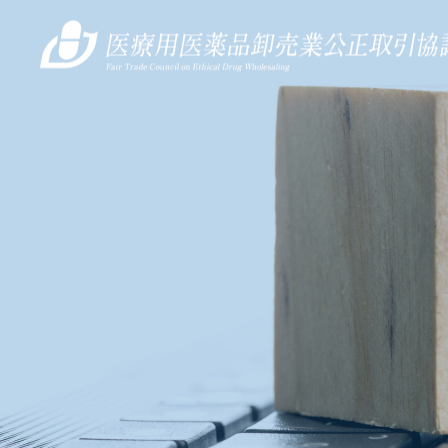
Warning
: Undefined array key "archive_blog_tab_bg_color" in
/home/